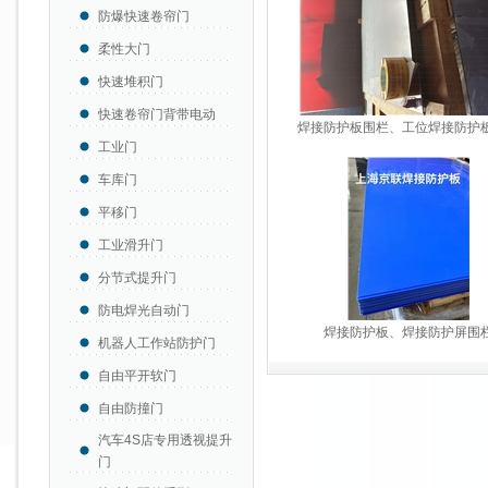
防爆快速卷帘门
柔性大门
快速堆积门
快速卷帘门背带电动
焊接防护板围栏、工位焊接防护
工业门
车库门
平移门
工业滑升门
分节式提升门
防电焊光自动门
焊接防护板、焊接防护屏围
机器人工作站防护门
自由平开软门
自由防撞门
汽车4S店专用透视提升
门