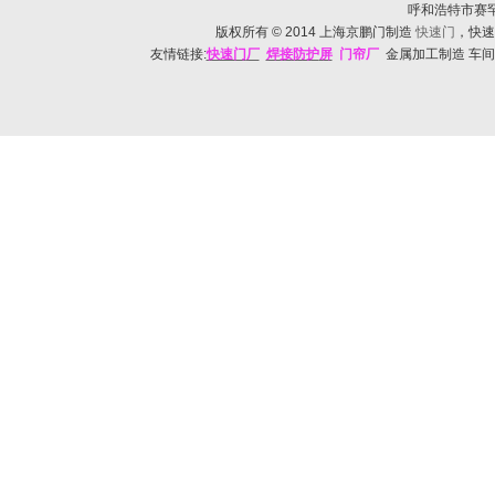
呼和浩特市赛罕区帅
版权所有
© 2014
上海京鹏门制造
快速门
，快速
友情链接:
快速门
厂
焊接防护
屏
门帘厂
金属加工制造 车