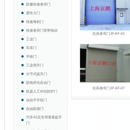
防爆快速卷帘门
柔性大门
快速堆积门
快速卷帘门背带电动
抗风卷帘门JP-KF-02
工业门
车库门
平移门
工业滑升门
分节式提升门
防电焊光自动门
抗风卷帘门JP-KF-07
机器人工作站防护门
自由平开软门
自由防撞门
汽车4S店专用透视提升
门