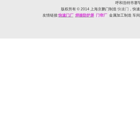
呼和浩特市赛罕区帅
版权所有
© 2014
上海京鹏门制造
快速门
，快速
友情链接:
快速门
厂
焊接防护
屏
门帘厂
金属加工制造 车