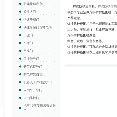
防爆快速卷帘门
焊接防护板围栏、
焊接防护屏
围
柔性大门
我公司专业定做焊接防护板围栏、
产品定做。
快速堆积门
焊接防护板围栏用于电焊焊接加工
快速卷帘门背带电动
止人员、车辆通行，阻止焊渣飞溅
工业门
焊接防护板围栏颜色
红色、黄色、蓝色灰色等。
车库门
焊接防护板
围栏可配铝合金型材框
平移门
焊接防护板围栏以上图片供客户参
工业滑升门
分节式提升门
防电焊光自动门
机器人工作站防护门
自由平开软门
自由防撞门
汽车4S店专用透视提升
门