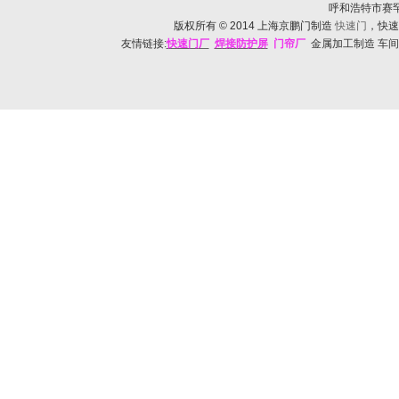
呼和浩特市赛罕区帅
版权所有
© 2014
上海京鹏门制造
快速门
，快速
友情链接:
快速门
厂
焊接防护
屏
门帘厂
金属加工制造 车