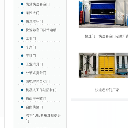
防爆快速卷帘门
柔性大门
快速堆积门
快速卷帘门背带电动
快速门、快速卷帘门定做厂
工业门
车库门
平移门
工业滑升门
分节式提升门
防电焊光自动门
机器人工作站防护门
快速卷帘门厂家
自由平开软门
自由防撞门
汽车4S店专用透视提升
门