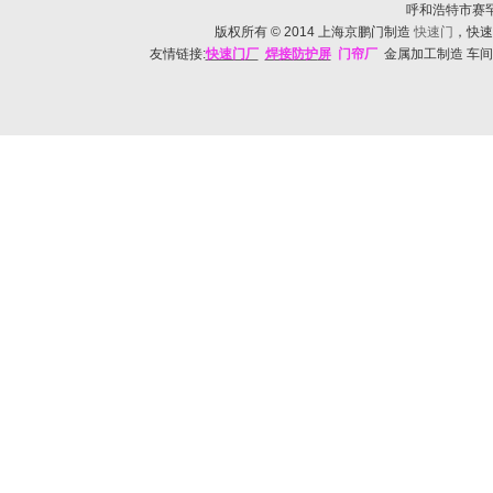
呼和浩特市赛罕区帅
版权所有
© 2014
上海京鹏门制造
快速门
，快速
友情链接:
快速门
厂
焊接防护
屏
门帘厂
金属加工制造 车