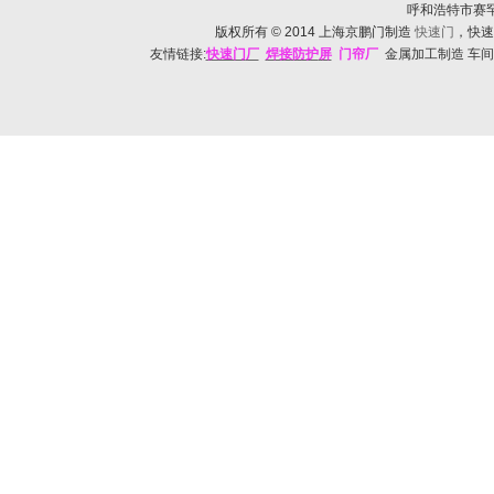
呼和浩特市赛罕区帅
版权所有
© 2014
上海京鹏门制造
快速门
，快速
友情链接:
快速门
厂
焊接防护
屏
门帘厂
金属加工制造 车